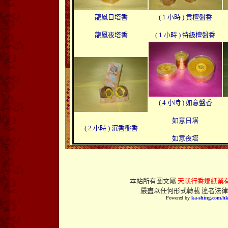
本站所有圖文
屬
天就行香燭紙業
嚴盡以任何形式轉載 違者法
Powered by
ka-shing.com.h